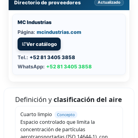
Directorio de proveedores
Actualizado
MC Industrias
Página:
mcindustrias.com
Ver catálogo
Tel.:
+52 81 3405 3858
WhatsApp:
+52 81 3405 3858
Definición y
clasificación del aire
Cuarto limpio
Concepto
Espacio controlado que limita la
concentración de partículas
aerotransportadas (ISO 14644-1), con