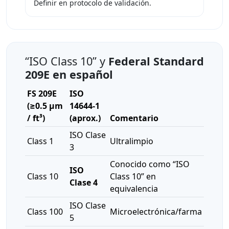
Definir en protocolo de validación.
“ISO Class 10” y
Federal Standard
209E en español
FS 209E
ISO
(≥0.5 μm
14644-1
/ ft³)
(aprox.)
Comentario
ISO Clase
Class 1
Ultralimpio
3
Conocido como “ISO
ISO
Class 10
Class 10” en
Clase 4
equivalencia
ISO Clase
Class 100
Microelectrónica/farma
5