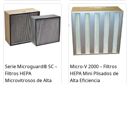
Serie Microguard® SC –
Micro-V 2000 – Filtros
Filtros HEPA
HEPA Mini Plisados de
Microvitrosos de Alta
Alta Eficiencia
Eficiencia
Modelo:Micro-V
Modelo:Microguard® SC
Solicitar
Solicitar
cotización
cotización
Mínimo: 1
Mínimo: 1