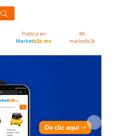
Publica en
Mi
Market
b2b.mx
marketb2b
Next