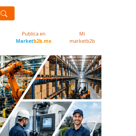
Publica en
Mi
Market
b2b.mx
marketb2b
Next