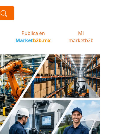
Publica en
Mi
Market
b2b.mx
marketb2b
Next