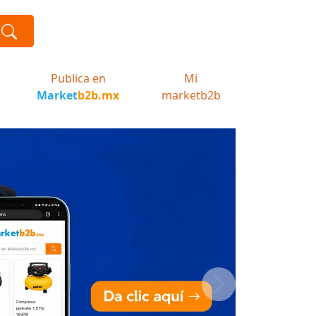
Publica en
Mi
Market
b2b.mx
marketb2b
Next