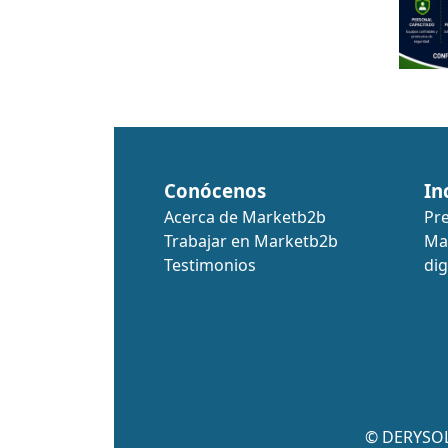
Conócenos
In
Acerca de Marketb2b
Pr
Trabajar en Marketb2b
Ma
Testimonios
dig
© DERYSOL