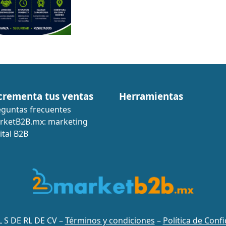
crementa tus ventas
Herramientas
eguntas frecuentes
rketB2B.mx: marketing
ital B2B
 S DE RL DE CV –
Términos y condiciones
–
Política de Conf