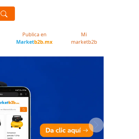
Publica en
Mi
Market
b2b.mx
marketb2b
Next