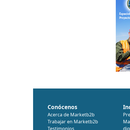
Conócenos
In
Acerca de Marketb2b
Pr
Trabajar en Marketb2b
Ma
Testimonios
dig