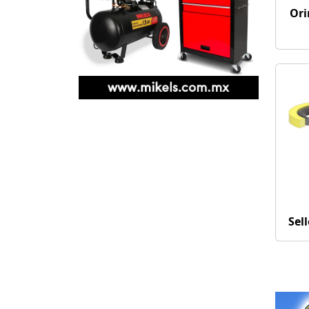
Ori
Sel