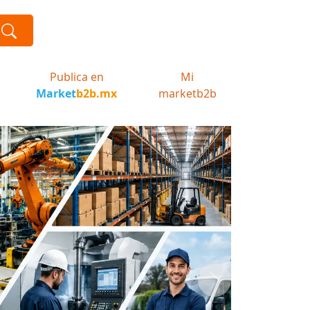
Publica en
Mi
Market
b2b.mx
marketb2b
Next