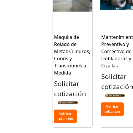
Maquila de
Mantenimien
Rolado de
Preventivo y
Metal: Cilindros,
Correctivo de
Conos y
Dobladoras y
Transiciones a
Cizallas
Medida
Solicitar
Solicitar
cotizació
cotización
Solicitar
cotización
Solicitar
cotización