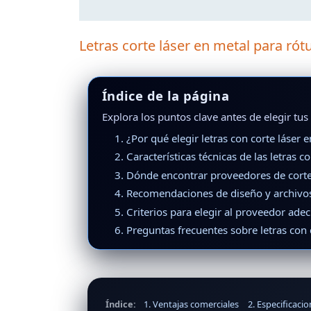
Letras corte láser en metal para rót
Índice de la página
Explora los puntos clave antes de elegir tus 
1. ¿Por qué elegir letras con corte láser 
2. Características técnicas de las letras co
3. Dónde encontrar proveedores de corte
4. Recomendaciones de diseño y archivos
5. Criterios para elegir al proveedor ade
6. Preguntas frecuentes sobre letras con 
Índice:
1. Ventajas comerciales
2. Especificaci