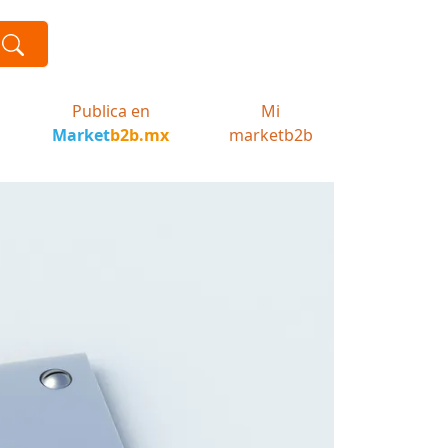
Publica en
Mi
Market
b2b.mx
marketb2b