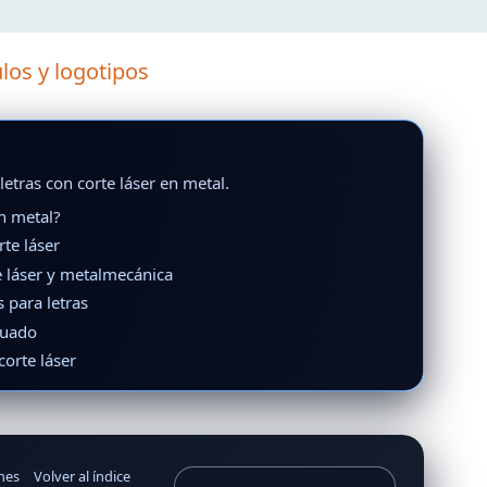
ulos y logotipos
letras con corte láser en metal.
en metal?
rte láser
 láser y metalmecánica
 para letras
cuado
corte láser
ones
Volver al índice