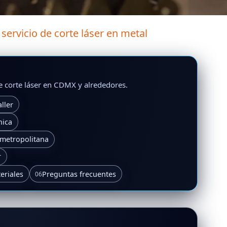
ervicio de corte láser en metal
de corte láser en CDMX y alrededores.
ller
nica
 metropolitana
r
eriales
Preguntas frecuentes
06