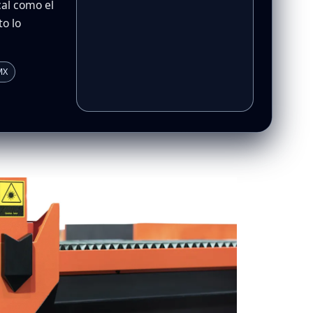
cal como el
to lo
MX