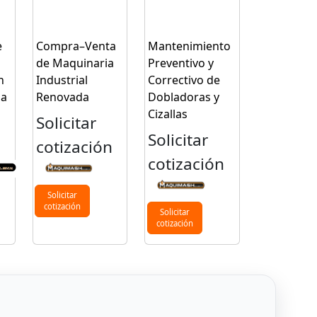
e
Compra–Venta
Mantenimiento
de Maquinaria
Preventivo y
n
Industrial
Correctivo de
da
Renovada
Dobladoras y
Cizallas
Solicitar
Solicitar
n
cotización
cotización
Solicitar
cotización
Solicitar
cotización