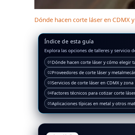
Dónde hacen corte láser en CDMX y s
Índice de esta guía
Explora las opciones de talleres y servicio 
Dónde hacen corte láser y cómo elegir ta
01
Proveedores de corte láser y metalmecá
02
Servicios de corte láser en CDMX y zona
03
Factores técnicos para cotizar corte láse
04
Aplicaciones típicas en metal y otros mat
05