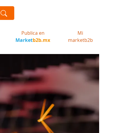
Publica en
Mi
Market
b2b.mx
marketb2b