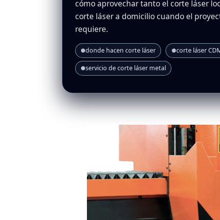
cómo aprovechar tanto el corte láser lo
corte láser a domicilio cuando el proyec
requiere.
donde hacen corte láser
corte láser CD
●
●
servicio de corte láser metal
●