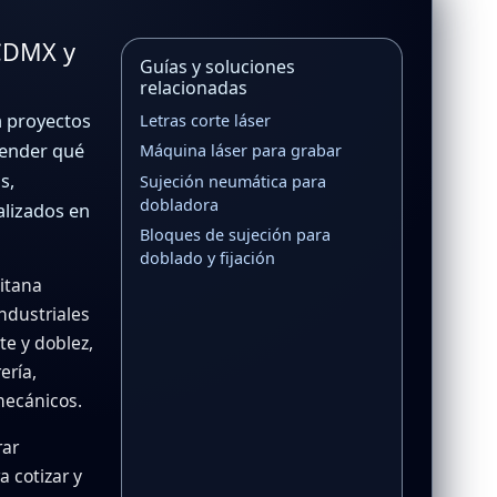
 CDMX y
Guías y soluciones
relacionadas
 proyectos
Letras corte láser
ntender qué
Máquina láser para grabar
s,
Sujeción neumática para
dobladora
alizados en
Bloques de sujeción para
doblado y fijación
itana
ndustriales
rte y doblez,
ería,
mecánicos.
rar
 cotizar y