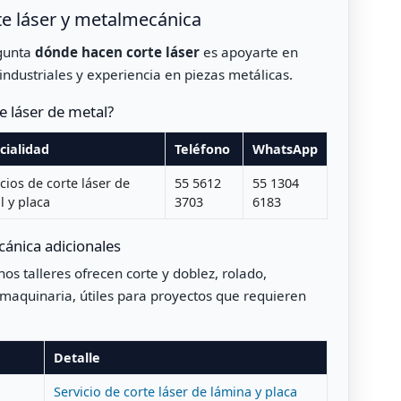
te láser y metalmecánica
egunta
dónde hacen corte láser
es apoyarte en
industriales y experiencia en piezas metálicas.
 láser de metal?
cialidad
Teléfono
WhatsApp
cios de corte láser de
55 5612
55 1304
l y placa
3703
6183
ánica adicionales
nos talleres ofrecen corte y doblez, rolado,
maquinaria, útiles para proyectos que requieren
Detalle
Servicio de corte láser de lámina y placa