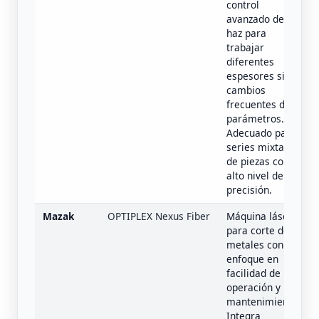
control
avanzado del
haz para
trabajar
diferentes
espesores sin
cambios
frecuentes de
parámetros.
Adecuado para
series mixtas
de piezas con
alto nivel de
precisión.
Mazak
OPTIPLEX Nexus Fiber
Máquina láser
para corte de
metales con
enfoque en
facilidad de
operación y
mantenimiento.
Integra