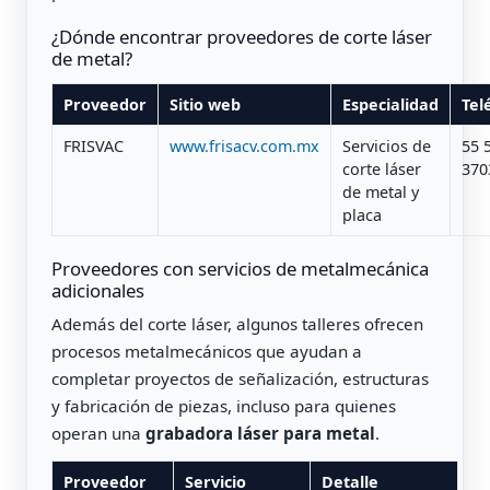
¿Dónde encontrar proveedores de corte láser
de metal?
Proveedor
Sitio web
Especialidad
Tel
FRISVAC
www.frisacv.com.mx
Servicios de
55 
corte láser
370
de metal y
placa
Proveedores con servicios de metalmecánica
adicionales
Además del corte láser, algunos talleres ofrecen
procesos metalmecánicos que ayudan a
completar proyectos de señalización, estructuras
y fabricación de piezas, incluso para quienes
operan una
grabadora láser para metal
.
Proveedor
Servicio
Detalle