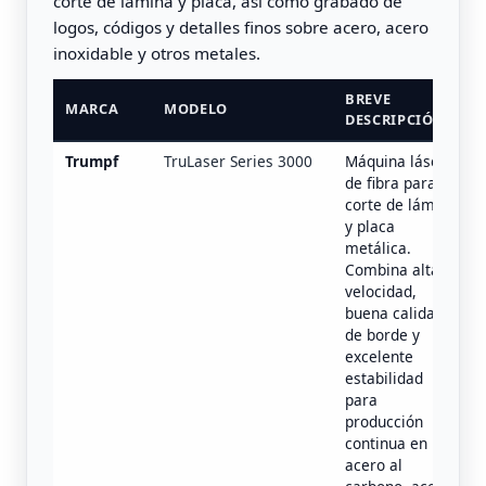
corte de lámina y placa, así como grabado de
logos, códigos y detalles finos sobre acero, acero
inoxidable y otros metales.
BREVE
MARCA
MODELO
DESCRIPCIÓN
Trumpf
TruLaser Series 3000
Máquina láser
de fibra para
corte de lámina
y placa
metálica.
Combina alta
velocidad,
buena calidad
de borde y
excelente
estabilidad
para
producción
continua en
acero al