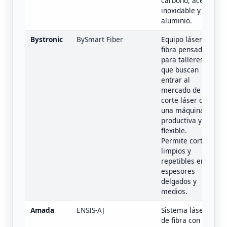
carbono, acero
inoxidable y
aluminio.
Bystronic
BySmart Fiber
Equipo láser
fibra pensado
para talleres
que buscan
entrar al
mercado de
corte láser con
una máquina
productiva y
flexible.
Permite cortes
limpios y
repetibles en
espesores
delgados y
medios.
Amada
ENSIS-AJ
Sistema láser
de fibra con