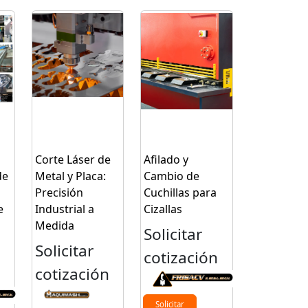
Corte Láser de
Afilado y
de
Metal y Placa:
Cambio de
Precisión
Cuchillas para
e
Industrial a
Cizallas
Medida
Solicitar
Solicitar
cotización
n
cotización
Solicitar