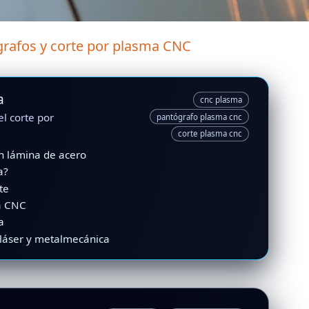
grafos y corte por plasma CNC
a
cnc plasma
el corte por
pantógrafo plasma cnc
corte plasma cnc
n lámina de acero
a?
te
a CNC
a
láser y metalmecánica