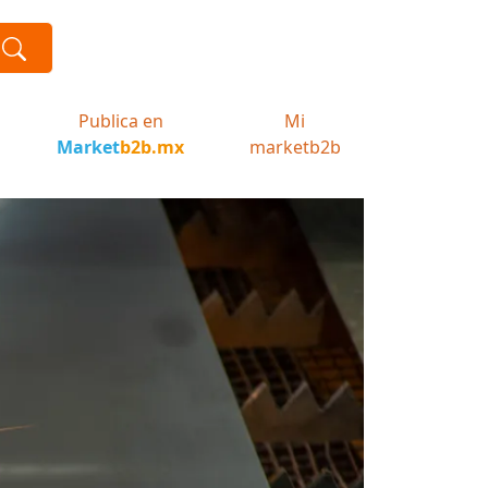
Publica en
Mi
Market
b2b.mx
marketb2b