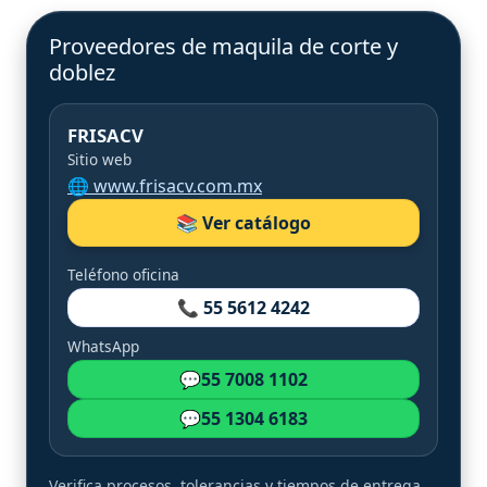
Proveedores de maquila de corte y
doblez
FRISACV
Sitio web
🌐 www.frisacv.com.mx
📚 Ver catálogo
Teléfono oficina
📞 55 5612 4242
WhatsApp
💬
55 7008 1102
💬
55 1304 6183
Verifica procesos, tolerancias y tiempos de entrega