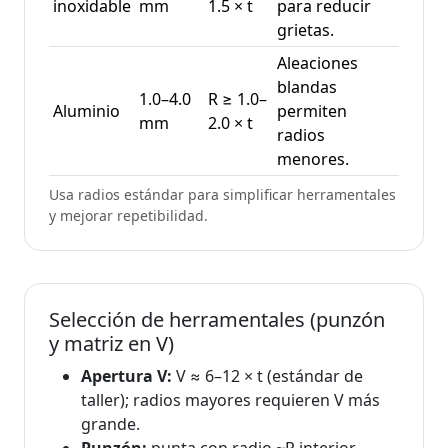
inoxidable
mm
1.5 × t
para reducir
grietas.
Aleaciones
blandas
1.0–4.0
R ≥ 1.0–
Aluminio
permiten
mm
2.0 × t
radios
menores.
Usa radios estándar para simplificar herramentales
y mejorar repetibilidad.
Selección de herramentales (punzón
y matriz en V)
Apertura V:
V ≈ 6–12 × t (estándar de
taller); radios mayores requieren V más
grande.
Punzón:
punta con radio ~R interior