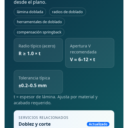
desde el plano.
lámina doblada
radios de doblado
herramentales de doblado
compensación springback
Radio típico (acero)
Apertura V
recomendada
R ≥ 1.0 × t
V ≈ 6–12 × t
Tolerancia típica
±0.2–0.5 mm
t = espesor de lámina. Ajusta por material y
acabado requerido.
SERVICIOS RELACIONADOS
Doblez y corte
Actualizado