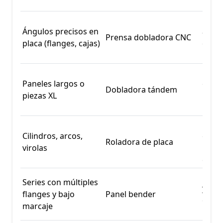
recto
Contr
Ángulos precisos en
ángul
Prensa dobladora CNC
placa (flanges, cajas)
coron
back
Longi
Paneles largos o
exten
Dobladora tándem
piezas XL
mejo
recti
Curv
Cilindros, arcos,
conti
Roladora de placa
virolas
radio
contr
Produ
Series con múltiples
y con
flanges y bajo
Panel bender
en
marcaje
repet