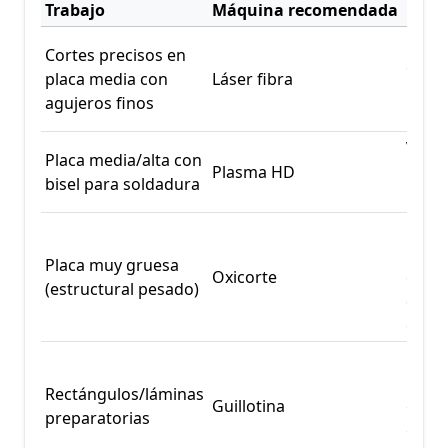
Trabajo
Máquina recomendada
Moti
Kerf
Cortes precisos en
estre
placa media con
Láser fibra
preci
agujeros finos
borde
Veloc
Placa media/alta con
Plasma HD
posib
bisel para soldadura
bisel
Capa
para
Placa muy gruesa
Oxicorte
espes
(estructural pesado)
costo
eficie
Rápid
repet
Rectángulos/láminas
Guillotina
econ
preparatorias
en co