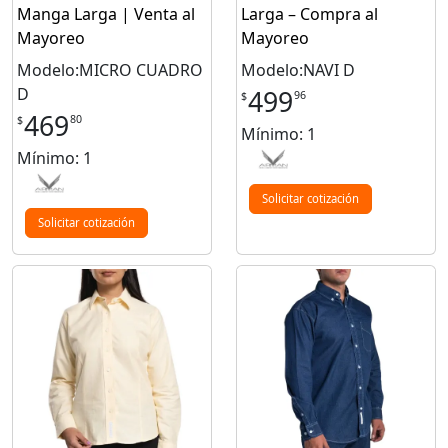
Manga Larga | Venta al
Larga – Compra al
Mayoreo
Mayoreo
Modelo:MICRO CUADRO
Modelo:NAVI D
D
499
96
$
469
80
$
Mínimo: 1
Mínimo: 1
Solicitar cotización
Solicitar cotización