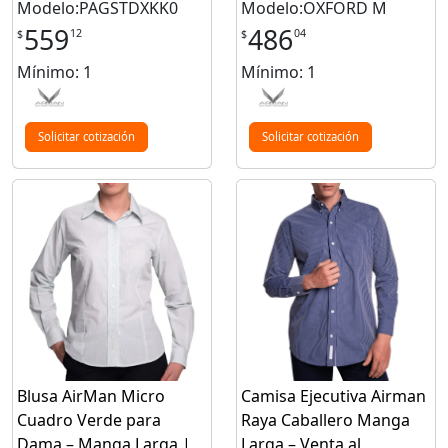
Modelo:PAGSTDXKK0
Modelo:OXFORD M
559
486
12
04
$
$
Mínimo: 1
Mínimo: 1
Solicitar cotización
Solicitar cotización
Blusa AirMan Micro
Camisa Ejecutiva Airman
Cuadro Verde para
Raya Caballero Manga
Dama – Manga Larga |
Larga – Venta al