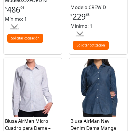
Modelo:OXFORD M
Modelo:CREW D
486
04
$
229
68
$
Mínimo: 1
Mínimo: 1
Solicitar cotización
Solicitar cotización
Blusa AirMan Micro
Blusa AirMan Navi
Cuadro para Dama –
Denim Dama Manga