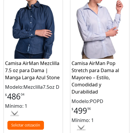
Camisa AirMan Mezclilla
Camisa AirMan Pop
7.5 oz para Dama |
Stretch para Dama al
Manga Larga Azul Stone
Mayoreo – Estilo,
Comodidad y
Modelo:Mezclilla7.5oz D
Durabilidad
486
04
$
Modelo:POPD
Mínimo: 1
499
96
$
Mínimo: 1
Solicitar cotización