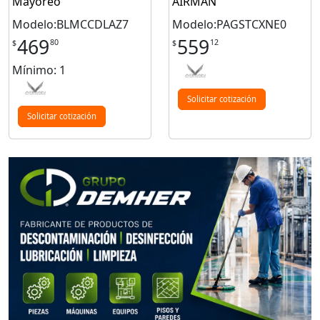
Mayoreo
AIRMAN
Modelo:BLMCCDLAZ7
Modelo:PAGSTCXNE0
469
559
80
12
$
$
Mínimo: 1
Solicitar cotización
Solicitar cotización