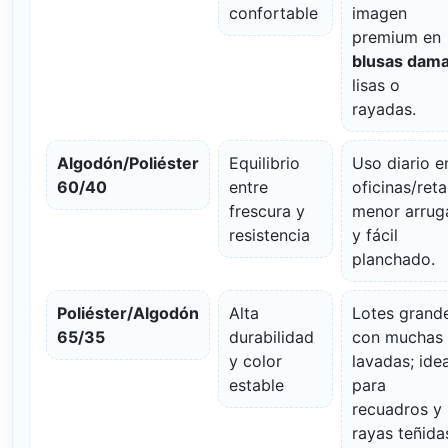
confortable
imagen
premium en
blusas dam
lisas o
rayadas.
Algodón/Poliéster
Equilibrio
Uso diario e
60/40
entre
oficinas/retai
frescura y
menor arrug
resistencia
y fácil
planchado.
Poliéster/Algodón
Alta
Lotes grand
65/35
durabilidad
con muchas
y color
lavadas; idea
estable
para
recuadros y
rayas teñida