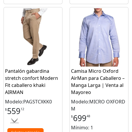
Pantalón gabardina
Camisa Micro Oxford
stretch confort Modern
AirMan para Caballero –
Fit caballero khaki
Manga Larga | Venta al
AIRMAN
Mayoreo
Modelo:PAGSTCXKK0
Modelo:MICRO OXFORD
M
559
12
$
699
48
$
Mínimo: 1