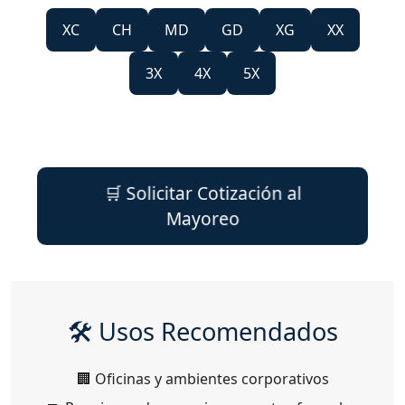
XC
CH
MD
GD
XG
XX
3X
4X
5X
🛒 Solicitar Cotización al
Mayoreo
🛠️ Usos Recomendados
🏢 Oficinas y ambientes corporativos