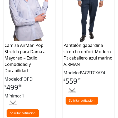
Camisa AirMan Pop
Pantalón gabardina
Stretch para Dama al
stretch confort Modern
Mayoreo – Estilo,
Fit caballero azul marino
Comodidad y
AIRMAN
Durabilidad
Modelo:PAGSTCXAZ4
Modelo:POPD
559
12
$
499
96
$
Mínimo: 1
Solicitar cotización
Solicitar cotización