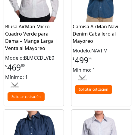
Blusa AirMan Micro
Camisa AirMan Navi
Cuadro Verde para
Denim Caballero al
Dama – Manga Larga |
Mayoreo
Venta al Mayoreo
Modelo:NAVI M
Modelo:BLMCCDLVE0
499
96
$
469
80
$
Mínimo: 1
Mínimo: 1
Solicitar cotización
Solicitar cotización