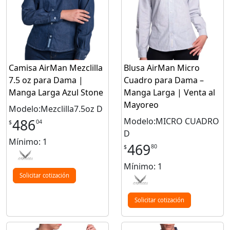
Camisa AirMan Mezclilla
Blusa AirMan Micro
7.5 oz para Dama |
Cuadro para Dama –
Manga Larga Azul Stone
Manga Larga | Venta al
Mayoreo
Modelo:Mezclilla7.5oz D
Modelo:MICRO CUADRO
486
04
$
D
Mínimo: 1
469
80
$
Mínimo: 1
Solicitar cotización
Solicitar cotización