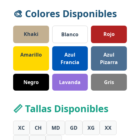
🎨 Colores Disponibles
Khaki
Rojo
Blanco
Amarillo
Azul
Azul
Francia
Pizarra
Negro
Lavanda
Gris
📏 Tallas Disponibles
XC
CH
MD
GD
XG
XX