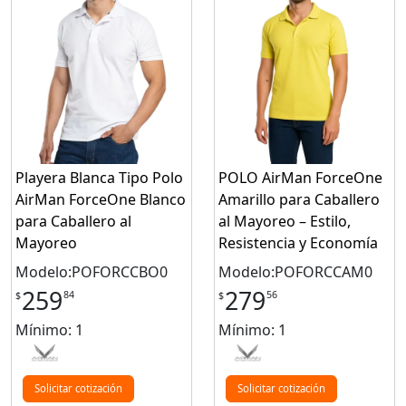
Playera Blanca Tipo Polo
POLO AirMan ForceOne
AirMan ForceOne Blanco
Amarillo para Caballero
para Caballero al
al Mayoreo – Estilo,
Mayoreo
Resistencia y Economía
Modelo:POFORCCBO0
Modelo:POFORCCAM0
259
279
84
56
$
$
Mínimo: 1
Mínimo: 1
Solicitar cotización
Solicitar cotización