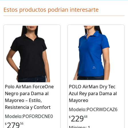
Estos productos podrian interesarte
Polo AirMan ForceOne
POLO AirMan Dry Tec
Negro para Dama al
Azul Rey para Dama al
Mayoreo – Estilo,
Mayoreo
Resistencia y Confort
Modelo:POCRWDCAZ6
Modelo:POFORDCNE0
229
68
$
279
56
$
Mínimo: 1