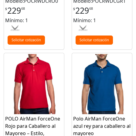
Modelo:POCRWDCRO0
Modelo:POCRWDCGR1
229
229
68
68
$
$
Mínimo: 1
Mínimo: 1
Solicitar cotización
Solicitar cotización
POLO AirMan ForceOne
Polo AirMan ForceOne
Rojo para Caballero al
azul rey para caballero al
Mayoreo – Estilo,
mayoreo