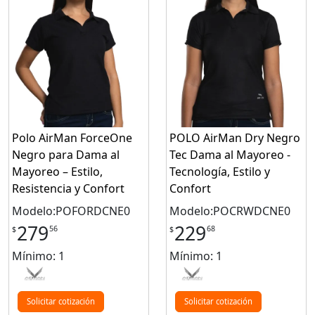
Polo AirMan ForceOne
POLO AirMan Dry Negro
Negro para Dama al
Tec Dama al Mayoreo -
Mayoreo – Estilo,
Tecnología, Estilo y
Resistencia y Confort
Confort
Modelo:POFORDCNE0
Modelo:POCRWDCNE0
279
229
56
68
$
$
Mínimo: 1
Mínimo: 1
Solicitar cotización
Solicitar cotización