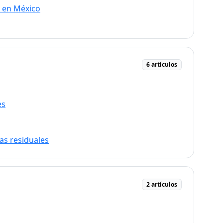
l en México
6 artículos
es
as residuales
2 artículos