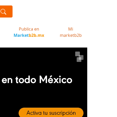
Publica en
Mi
Market
b2b.mx
marketb2b