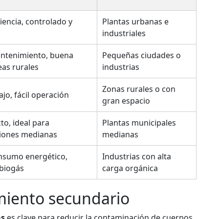
ciencia, controlado y
Plantas urbanas e
industriales
ntenimiento, buena
Pequeñas ciudades o
eas rurales
industrias
Zonas rurales o con
jo, fácil operación
gran espacio
o, ideal para
Plantas municipales
ciones medianas
medianas
nsumo energético,
Industrias con alta
biogás
carga orgánica
amiento secundario
as
es clave para reducir la contaminación de cuerpos