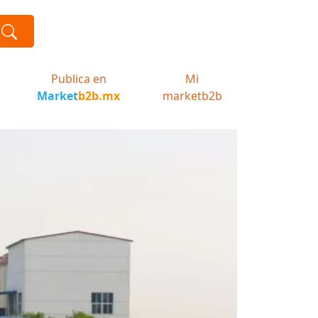
Publica en
Mi
Market
b2b.mx
marketb2b