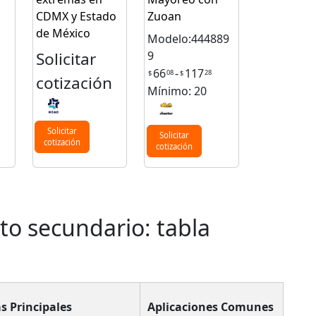
CDMX y Estado
Zuoan
de México
Modelo:444889
Solicitar
9
66
-
117
08
28
$
$
cotización
Mínimo: 20
Solicitar
Solicitar
cotización
cotización
o secundario: tabla
s Principales
Aplicaciones Comunes