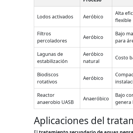
Alta efi
Lodos activados
Aeróbico
flexible
Filtros
Bajo ma
Aeróbico
percoladores
para ár
Lagunas de
Aeróbico
Costo ba
estabilización
natural
Biodiscos
Compact
Aeróbico
rotativos
instala
Reactor
Bajo co
Anaeróbico
anaerobio UASB
genera 
Aplicaciones del trat
El
tratamiento secundario de aguas negr