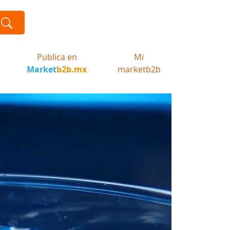
Publica en
Mi
Market
b2b.mx
marketb2b