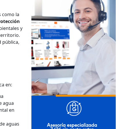
s como la
rotección
ientales y
rritorio.
 pública,
ca en:
ua
de agua
ntal en
 de aguas