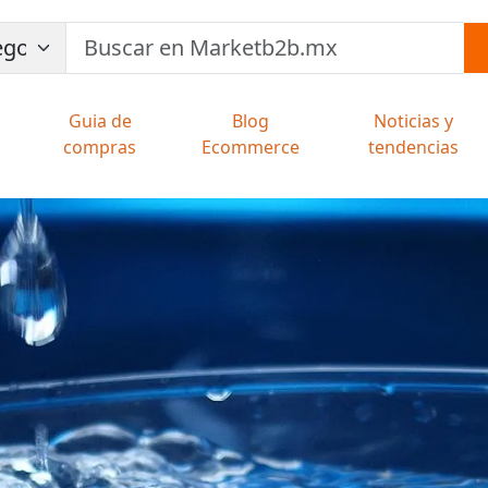
Guia de
Blog
Noticias y
compras
Ecommerce
tendencias