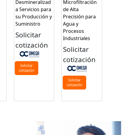
Desmineralizad
Microfiltración
a Servicios para
de Alta
su Producción y
Precisión para
Suministro
Agua y
Procesos
Solicitar
Industriales
cotización
Solicitar
n
cotización
Solicitar
cotización
Solicitar
cotización