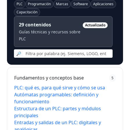
PLC
Programación
Marcas
Software
Aplicaciones
Capacitación
29
contenidos
Actualizado
Guías técnicas y recursos sobre
PLC
🔎
Fundamentos y conceptos base
5
PLC: qué es, para qué sirve y cómo se usa
Autómatas programables: definición y
funcionamiento
Estructura de un PLC: partes y módulos
principales
Entradas y salidas de un PLC: digitales y
analógicas