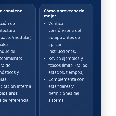
o conviene
Cómo aprovecharlo
mejor
cción de
Verifica
itectura
versión/serie del
pacto/modular)
equipo antes de
ñales.
aplicar
nque de
instrucciones.
enimiento:
Revisa ejemplos y
ura de
“casos límite” (fallos,
nósticos y
estados, tiempos).
mas.
Complementa con
citación interna
estándares y
plc libros
+
definiciones del
s de referencia.
sistema.