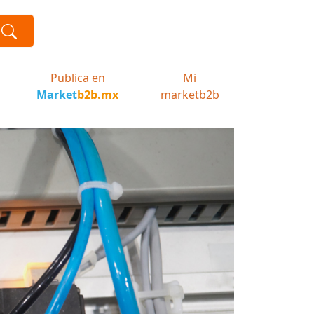
Publica en
Mi
Market
b2b.mx
marketb2b