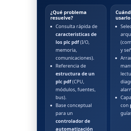
¿Qué problema
Cuánd
resuelve?
usarlo
Consulta rápida de
Sele
caracteristicas de
arqu
los plc pdf
(I/O,
(com
memoria,
y se
comunicaciones).
Arra
Referencia de
mant
estructura de un
lect
plc pdf
(CPU,
diag
módulos, fuentes,
alar
bus).
Capa
Base conceptual
con
para un
guía
controlador de
automatización