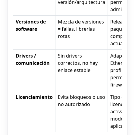
versión/arquitectura
permisos
admin
Versiones de
Mezcla de versiones
Release ex
software
= fallas, librerías
paquetes
rotas
compatible
actualizac
Drivers /
Sin drivers
Adaptador
comunicación
correctos, no hay
Ethernet,
enlace estable
profinet,
permisos
firewall
Licenciamiento
Evita bloqueos o uso
Tipo de
no autorizado
licencia,
activación,
modo trial 
aplica)