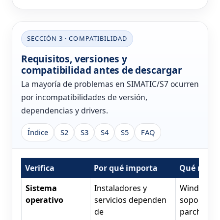
SECCIÓN 3 · COMPATIBILIDAD
Requisitos, versiones y
compatibilidad antes de descargar
La mayoría de problemas en SIMATIC/S7 ocurren
por incompatibilidades de versión,
dependencias y drivers.
Índice
S2
S3
S4
S5
FAQ
Verifica
Por qué importa
Qué revis
Sistema
Instaladores y
Windows
operativo
servicios dependen
soportado
de
parches,