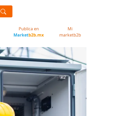
Publica en
Mi
Market
b2b.mx
marketb2b