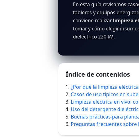
En esta guía revisamos caso
tableros y equipos energizad
conviene realizar
limpieza el
tomar y cómo elegir insumo
dieléctrico 220 kV
.
Índice de contenidos
¿Por qué la limpieza eléctrica
Casos de uso típicos en sube
Limpieza eléctrica en vivo: 
Uso del detergente dieléctric
Buenas prácticas para planea
Preguntas frecuentes sobre li