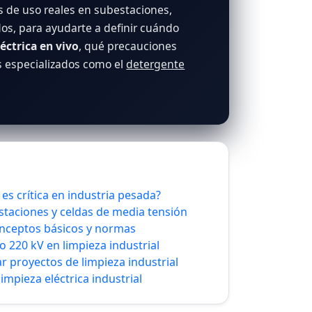
s de uso reales en subestaciones,
os, para ayudarte a definir cuándo
éctrica en vivo
, qué precauciones
s especializados como el
detergente
 es crítica en industria pesada?
staciones y celdas de media tensión
conceptos básicos y normas
o 220 kV en limpieza industrial
r proyectos de limpieza industrial
mpieza eléctrica industrial