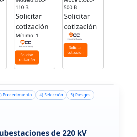
0-
Modelo:OLC-
Modelo:OLC-
110-B
500-B
Solicitar
Solicitar
n
cotización
cotización
Mínimo: 1
Solicitar
cotización
Solicitar
cotización
3) Procedimiento
4) Selección
5) Riesgos
subestaciones de 220 kV