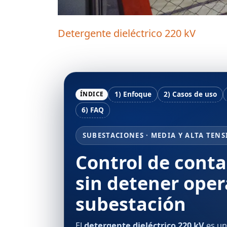
Detergente dieléctrico 220 kV
1) Enfoque
2) Casos de uso
ÍNDICE
6) FAQ
SUBESTACIONES · MEDIA Y ALTA TENS
Control de conta
sin detener oper
subestación
El
detergente dieléctrico 220 kV
es un