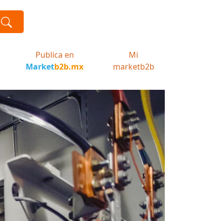
Publica en
Mi
Market
b2b.mx
marketb2b