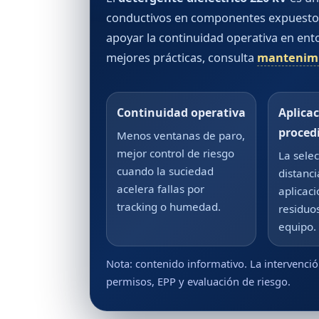
conductivos en componentes expuestos, 
apoyar la continuidad operativa en ento
mejores prácticas, consulta
mantenimi
Continuidad operativa
Aplica
proced
Menos ventanas de paro,
mejor control de riesgo
La sele
cuando la suciedad
distanc
acelera fallas por
aplicac
tracking o humedad.
residuos
equipo.
Nota: contenido informativo. La intervenci
permisos, EPP y evaluación de riesgo.