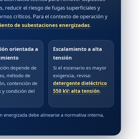
reducir el riesgo de fugas superficiales y
rnos críticos. Para el contexto de operación y
ento de subestaciones energizadas
.
ción orientada a
Escalamiento a alta
imiento
tensión
cción depende de
Si el escenario es mayor
ias, método de
exigencia, revisa:
ión, contención de
detergente dieléctrico
 y condición del
550 kV: alta tensión
.
ón energizada debe alinearse a normativa interna,