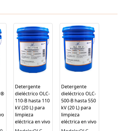
Detergente
Detergente
J®
dieléctrico OLC-
dieléctrico OLC-
a
110-B hasta 110
500-B hasta 550
kV (20 L) para
kV (20 L) para
vo
limpieza
limpieza
eléctrica en vivo
eléctrica en vivo