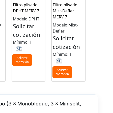
Filtro plisado
Filtro plisado
DPHT MERV 7
Mist-Defier
MERV 7
Modelo:DPHT
A
Solicitar
Modelo:Mist-
Defier
cotización
Solicitar
n
Mínimo: 1
cotización
Mínimo: 1
Solicitar
cotización
Solicitar
cotización
po (3 × Monobloque, 3 × Minisplit,