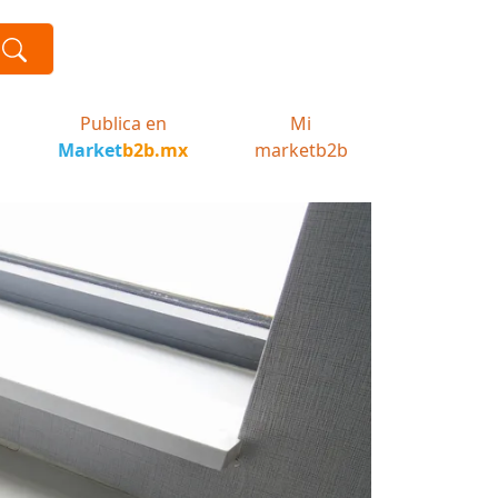
Publica en
Mi
Market
b2b.mx
marketb2b