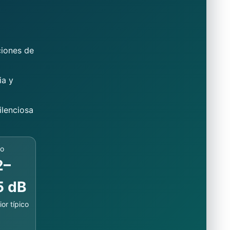
ciones de
ia y
ilenciosa
do
2–
5 dB
ior típico