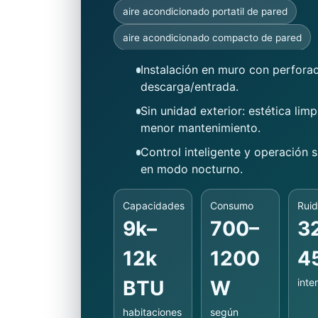
aire acondicionado portatil de pared
aire acondicionado compacto de pared
Instalación en muro con perfora
descarga/entrada.
Sin unidad exterior: estética limp
menor mantenimiento.
Control inteligente y operación s
en modo nocturno.
Capacidades
Consumo
Rui
9k–
700–
3
12k
1200
4
BTU
W
inter
habitaciones
según