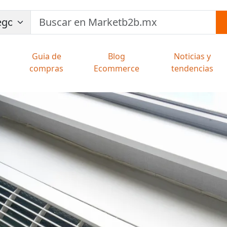
Guia de
Blog
Noticias y
compras
Ecommerce
tendencias