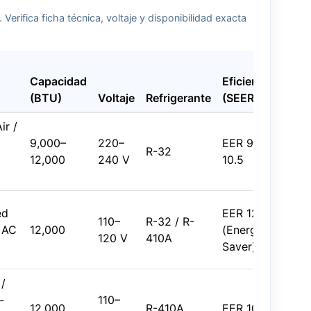
erifica ficha técnica, voltaje y disponibilidad exacta
Ru
Capacidad
Eficiencia
int
(BTU)
Voltaje
Refrigerante
(SEER/EER)
(d
ir /
9,000–
220–
EER 9.5–
≈3
R-32
12,000
240 V
10.5
43
)
ed
EER 12+
110–
R-32 / R-
≈4
 AC
12,000
(Energy
120 V
410A
55
Saver)
/
-
110–
≈5
12,000
R-410A
EER 10–11