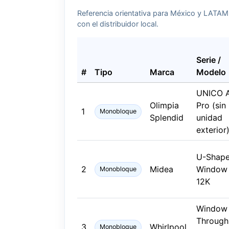
Referencia orientativa para México y LATAM. V
con el distribuidor local.
Serie /
#
Tipo
Marca
Modelo
UNICO A
Olimpia
Pro (sin
1
Monobloque
Splendid
unidad
exterior
U-Shap
2
Midea
Window
Monobloque
12K
Window 
Through
3
Whirlpool
Monobloque