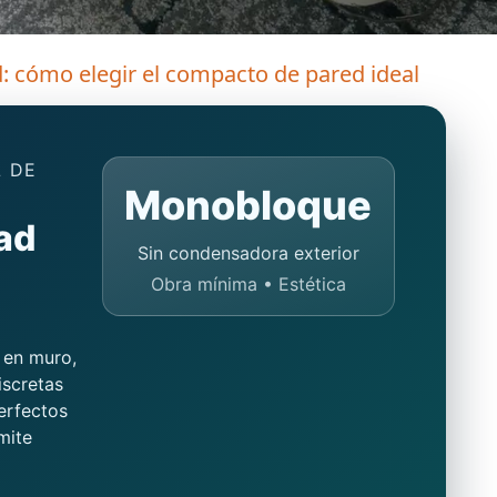
d: cómo elegir el compacto de pared ideal
L DE
Monobloque
ad
Sin condensadora exterior
Obra mínima • Estética
 en muro,
iscretas
erfectos
mite