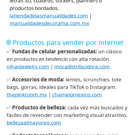
letras 3D, cuadros, stickers, planners o
productos bordados.
latiendadelasmanualidades.com
|
manualidadesdecorama.com.mx
🌐 Productos para vender por internet
✅
Fundas de celular personalizadas:
un clásico
en
productos en tendencia
con alta rotación.
nihaojewelry.com
|
mocadistribuidora.com
✅
Accesorios de moda:
lentes, scrunchies, tote
bags, gorras, ideales para TikTok o Instagram.
thepinkroom.mx
|
chamelomexico.com
✅
Productos de belleza:
cada vez más buscados y
fáciles de revender con marketing visual atractivo.
bellezaalmayoreo.com