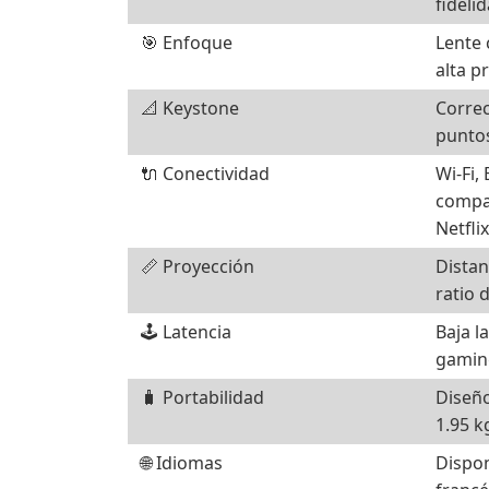
fideli
🎯 Enfoque
Lente 
alta p
📐 Keystone
Correc
puntos
🔌 Conectividad
Wi-Fi,
compa
Netfli
📏 Proyección
Distan
ratio d
🕹️ Latencia
Baja l
gaming
🧳 Portabilidad
Diseño
1.95 k
🌐 Idiomas
Dispon