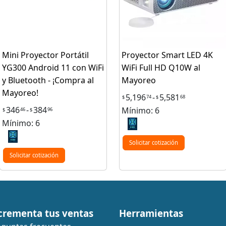
Mini Proyector Portátil
Proyector Smart LED 4K
YG300 Android 11 con WiFi
WiFi Full HD Q10W al
y Bluetooth - ¡Compra al
Mayoreo
Mayoreo!
5,196
-
5,581
74
68
$
$
346
-
384
Mínimo: 6
46
96
$
$
Mínimo: 6
Solicitar cotización
Solicitar cotización
crementa tus ventas
Herramientas