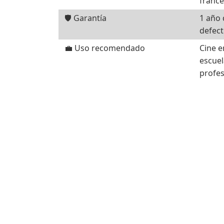
francé
🛡️ Garantía
1 año 
defect
💼 Uso recomendado
Cine e
escuel
profes