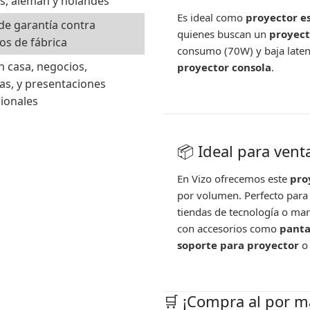
s, alemán y holandés
Es ideal como
proyector e
de garantía contra
quienes buscan un
proyect
os de fábrica
consumo (70W) y baja late
n casa, negocios,
proyector consola
.
as, y presentaciones
ionales
📦 Ideal para vent
En Vizo ofrecemos este
pro
por volumen. Perfecto para 
tiendas de tecnología o ma
con accesorios como
panta
soporte para proyector
🛒 ¡Compra al por m