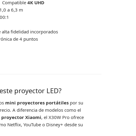
| Compatible
4K UHD
1,0 a 6,3 m
00:1
 alta fidelidad incorporados
rónica de 4 puntos
 este proyector LED?
los
mini proyectores portátiles
por su
precio. A diferencia de modelos como el
l
proyector Xiaomi
, el X30W Pro ofrece
mo Netflix, YouTube o Disney+ desde su