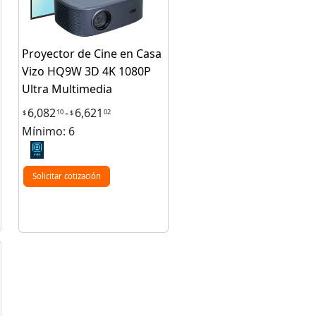
Proyector de Cine en Casa
Vizo HQ9W 3D 4K 1080P
Ultra Multimedia
6,082
-
6,621
10
02
$
$
Mínimo: 6
Solicitar cotización