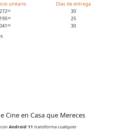
ecio unitario
Días de entrega
,272
30
02
,195
25
04
,041
30
06
es
 de Cine en Casa que Mereces
con
Android 11
transforma cualquier