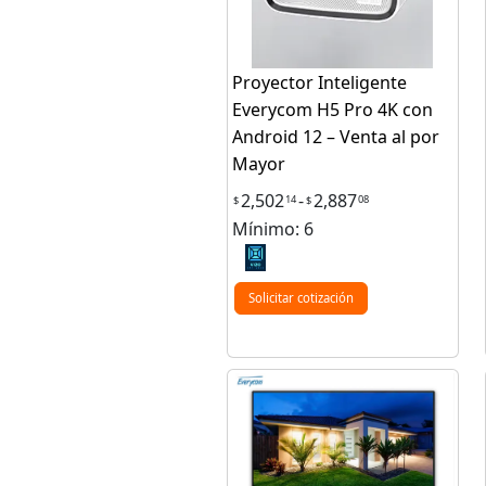
Proyector Inteligente
Everycom H5 Pro 4K con
Android 12 – Venta al por
Mayor
2,502
-
2,887
14
08
$
$
Mínimo: 6
Solicitar cotización