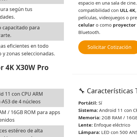
espacio en una sala de cine
ura según tus
compatibilidad con
ULL 4K
dades.
películas, videojuegos o pr
celular
o como
proyector
 capacitado para
Bluetooth.
arte.
as eficientes en todo
Solicitar Cotización
 y zonas seleccionadas.
or 4K X30W Pro
🔧 Características
id 11 con CPU ARM
-A53 de 4 núcleos
Portátil:
Sí
Sistema:
Android 11 con C
AM / 16GB ROM para apps
Memoria:
2GB RAM / 16G
enidos
Lente:
Enfoque eléctrico
ces estéreo de alta
Lámpara:
LED con 500 ANS