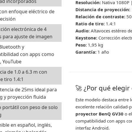
dad incorporados
Resolución:
Nativa 1080P 
Distancia de proyección:
con enfoque eléctrico de
Relación de contraste:
50
recisión
Ratio de tiro:
1.4:1
ción electrónica de 4
Audio:
Altavoces estéreo de
 para ajuste de imagen
Keystone:
Corrección elect
Peso:
1,95 kg
 Bluetooth y
Garantía:
1 año
tibilidad con apps como
x, YouTube
cia de 1.0 a 6.3 m con
e tiro 1.4:1
🚀 ¿Por qué elegir
atencia de 25ms ideal para
 y proyección fluida
Este modelo destaca entre 
excelente relación calidad-
 portátil con peso de solo
proyector BenQ GV30
o e
g
compatibilidad con apps co
ible en español, inglés,
interfaz Android.