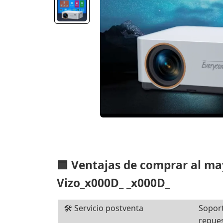
🟦 Ventajas de comprar al m
Vizo_x000D_ _x000D_
🛠️ Servicio postventa
Soport
repues