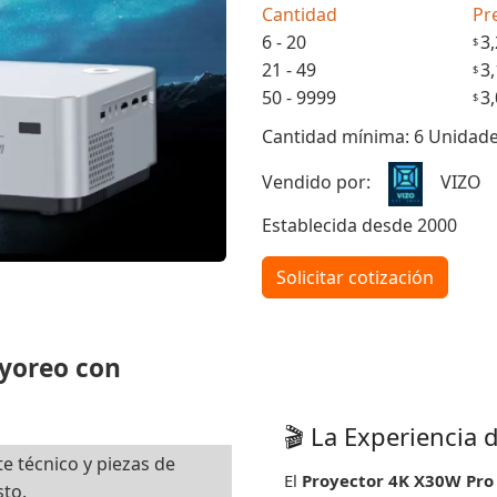
Cantidad
Pr
6 - 20
3
$
21 - 49
3
$
50 - 9999
3
$
Cantidad mínima: 6 Unidad
Vendido por:
VIZO
Establecida desde 2000
Solicitar cotización
ayoreo con
🎬 La Experiencia
e técnico y piezas de
El
Proyector 4K X30W Pro
to.