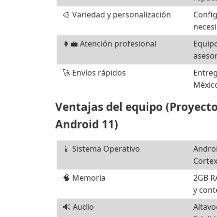
🎨 Variedad y personalización
Config
necesi
👩‍💼 Atención profesional
Equipo
asesor
🚀 Envíos rápidos
Entreg
México
Ventajas del equipo (Proyect
Android 11)
📱 Sistema Operativo
Andro
Cortex
🧠 Memoria
2GB R
y cont
🔊 Audio
Altavo