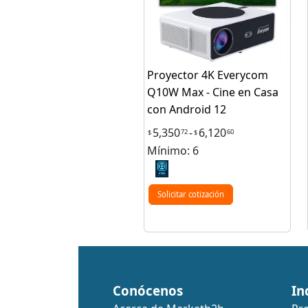
Proyector 4K Everycom
Q10W Max - Cine en Casa
con Android 12
5,350
-
6,120
72
60
$
$
Mínimo: 6
Solicitar cotización
Conócenos
In