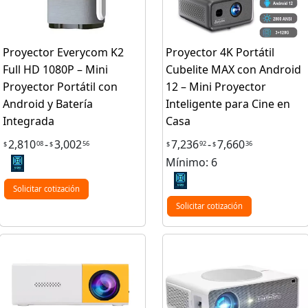
Proyector Everycom K2
Proyector 4K Portátil
Full HD 1080P – Mini
Cubelite MAX con Android
Proyector Portátil con
12 – Mini Proyector
Android y Batería
Inteligente para Cine en
Integrada
Casa
2,810
-
3,002
7,236
-
7,660
08
56
92
36
$
$
$
$
Mínimo: 6
Solicitar cotización
Solicitar cotización