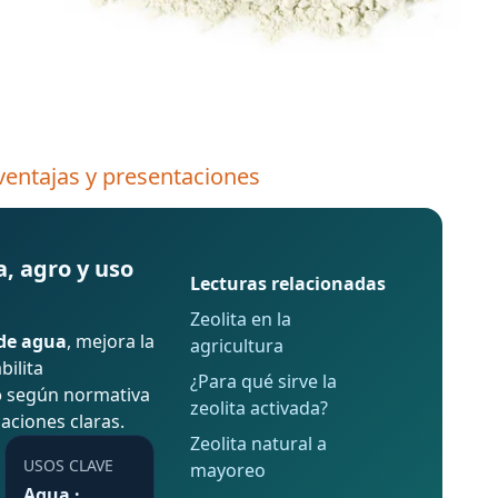
 ventajas y presentaciones
a, agro y uso
Lecturas relacionadas
Zeolita en la
de agua
, mejora la
agricultura
bilita
¿Para qué sirve la
o
según normativa
zeolita activada?
caciones claras.
Zeolita natural a
USOS CLAVE
mayoreo
Agua ·