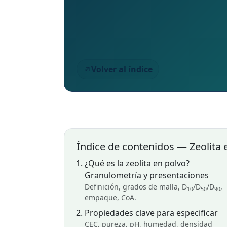
Volver al índice
Índice de contenidos — Zeolita 
¿Qué es la zeolita en polvo?
Granulometría y presentaciones
Definición, grados de malla, D
/D
/D
,
10
50
90
empaque, CoA.
Propiedades clave para especificar
CEC, pureza, pH, humedad, densidad