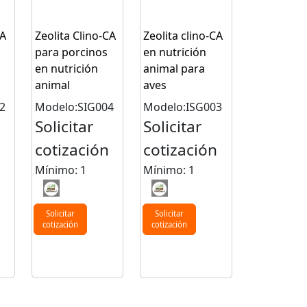
CA
Zeolita Clino-CA
Zeolita clino-CA
para porcinos
en nutrición
en nutrición
animal para
animal
aves
2
Modelo:SIG004
Modelo:ISG003
Solicitar
Solicitar
n
cotización
cotización
Mínimo: 1
Mínimo: 1
Solicitar
Solicitar
cotización
cotización