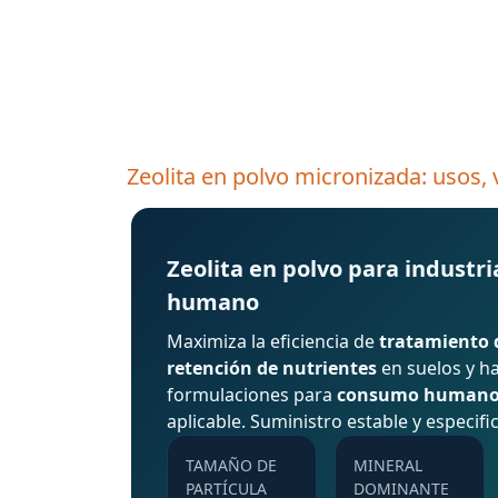
Zeolita en polvo micronizada: usos,
Zeolita en polvo para industri
humano
Maximiza la eficiencia de
tratamiento 
retención de nutrientes
en suelos y ha
formulaciones para
consumo human
aplicable. Suministro estable y especifi
TAMAÑO DE
MINERAL
PARTÍCULA
DOMINANTE