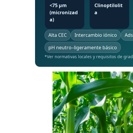
<75 μm
Clinoptilolit
(micronizad
a
a)
Alta CEC
Intercambio iónico
Ads
pH neutro–ligeramente básico
*Ver normativas locales y requisitos de gra