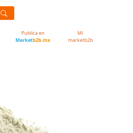
Publica en
Mi
Market
b2b.mx
marketb2b