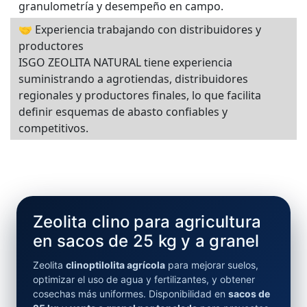
granulometría y desempeño en campo.
🤝 Experiencia trabajando con distribuidores y
productores
ISGO ZEOLITA NATURAL tiene experiencia
suministrando a agrotiendas, distribuidores
regionales y productores finales, lo que facilita
definir esquemas de abasto confiables y
competitivos.
Zeolita clino para agricultura
en sacos de 25 kg y a granel
Zeolita
clinoptilolita agrícola
para mejorar suelos,
optimizar el uso de agua y fertilizantes, y obtener
cosechas más uniformes. Disponibilidad en
sacos de