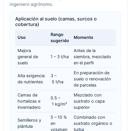
ingeniero agrónomo.
Aplicación al suelo (camas, surcos o
cobertura)
Rango
Uso
Momento
sugerido
Mejora
Antes de la
general de
1 – 3 t/ha
siembra, mezclado
suelo
en el perfil
En preparación de
Alta exigencia
3 –
suelo o renovación
de nutrientes
5 t/ha
de parcelas
Camas de
Mezclado con
0.5 –
hortalizas e
sustrato o capa
1 kg/m²
invernadero
superior
5 – 10 %
Combinado con
Semilleros y
en
sustrato orgánico o
plántula
volumen
turba