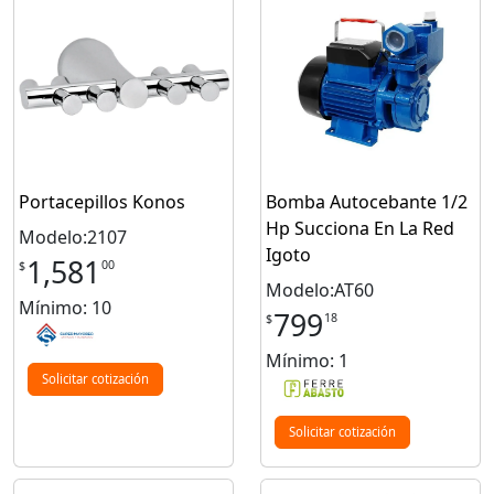
Portacepillos Konos
Bomba Autocebante 1/2
Hp Succiona En La Red
Modelo:2107
Igoto
1,581
00
$
Modelo:AT60
Mínimo: 10
799
18
$
Mínimo: 1
Solicitar cotización
Solicitar cotización