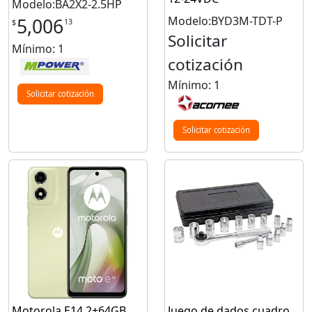
Modelo:BA2X2-2.5HP
Modelo:BYD3M-TDT-P
5,006
13
$
Solicitar
Mínimo: 1
cotización
Mínimo: 1
Solicitar cotización
Solicitar cotización
Motorola E14 2+64GB
Juego de dados cuadro