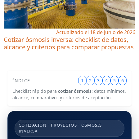
Actualizado el 18 de Junio de 2026
Cotizar ósmosis inversa: checklist de datos,
alcance y criterios para comparar propuestas
ÍNDICE
1
2
3
4
5
6
Checklist rápido para
cotizar ósmosis
: datos mínimos,
alcance, comparativos y criterios de aceptación.
COTIZACIÓN · PROYECTOS · ÓSMOSIS
INVERSA