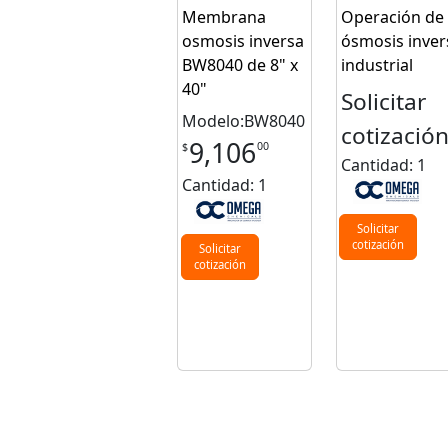
Membrana
Operación de
osmosis inversa
ósmosis inver
BW8040 de 8" x
industrial
40"
Solicitar
Modelo:BW8040
cotizació
9,106
00
$
Cantidad: 1
Cantidad: 1
Solicitar
cotización
Solicitar
cotización