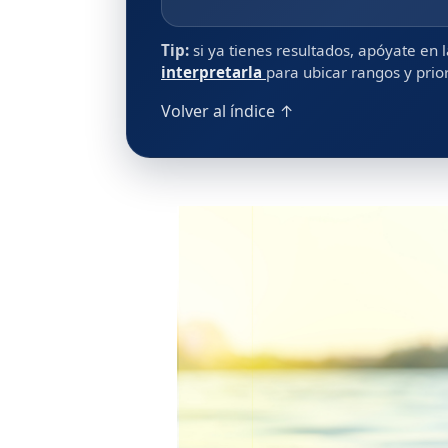
Tip:
si ya tienes resultados, apóyate en 
interpretarla
para ubicar rangos y prio
Volver al índice ↑