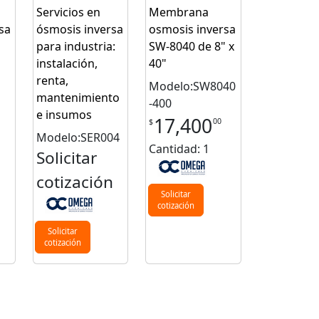
Servicios en
Membrana
sa
ósmosis inversa
osmosis inversa
para industria:
SW-8040 de 8" x
instalación,
40"
renta,
Modelo:SW8040
n
mantenimiento
-400
e insumos
17,400
00
$
Modelo:SER004
Cantidad: 1
Solicitar
cotización
Solicitar
cotización
Solicitar
cotización