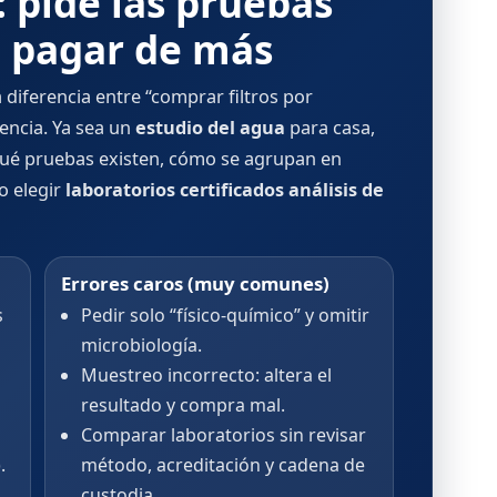
: pide las pruebas
a pagar de más
 diferencia entre “comprar filtros por
dencia. Ya sea un
estudio del agua
para casa,
 qué pruebas existen, cómo se agrupan en
o elegir
laboratorios certificados análisis de
Errores caros (muy comunes)
s
Pedir solo “físico-químico” y omitir
microbiología.
Muestreo incorrecto: altera el
resultado y compra mal.
Comparar laboratorios sin revisar
.
método, acreditación y cadena de
custodia.