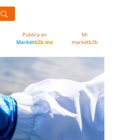
Publica en
Mi
Market
b2b.mx
marketb2b