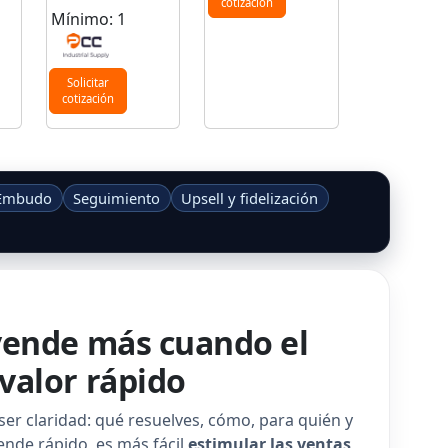
cotización
Mínimo: 1
Solicitar
cotización
Embudo
Seguimiento
Upsell y fidelización
 vende más cuando el
 valor rápido
 ser claridad: qué resuelves, cómo, para quién y
iende rápido, es más fácil
estimular las ventas