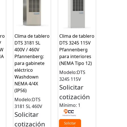
ero
Clima de tablero
Clima de tablero
V
DTS 3181 SL
DTS 3245 115V
:W
400V / 460V
Pfannenberg
MA
Pfannenberg:
para interiores
para gabinete
(NEMA Tipo 12)
eléctrico
Modelo:DTS
Washdown
3245 115V
NEMA 4/4X
Solicitar
(IP56)
n
cotización
Modelo:DTS
Mínimo: 1
3181 SL 460V
Solicitar
cotización
Solicitar