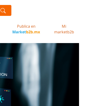
Publica en
Mi
Market
b2b.mx
marketb2b