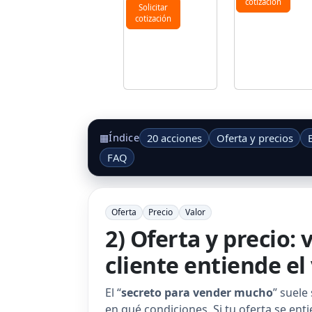
cotización
Solicitar
cotización
20 acciones
Oferta y precios
▦
Índice
FAQ
Oferta
Precio
Valor
2) Oferta y precio:
cliente entiende el
El “
secreto para vender mucho
” suele
en qué condiciones. Si tu oferta se ent