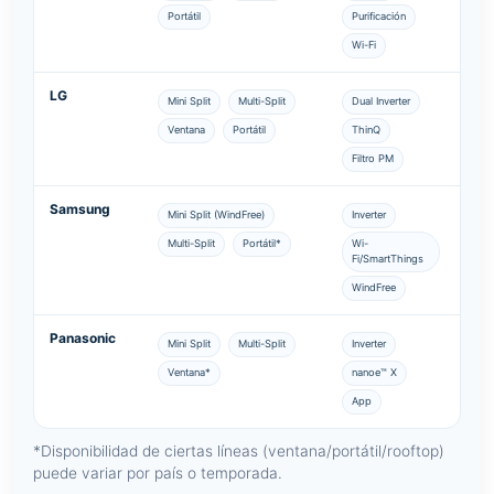
Portátil
Purificación
Wi-Fi
LG
Mini Split
Multi-Split
Dual Inverter
Ventana
Portátil
ThinQ
Filtro PM
Samsung
Mini Split (WindFree)
Inverter
Multi-Split
Portátil*
Wi-
Fi/SmartThings
WindFree
Panasonic
Mini Split
Multi-Split
Inverter
Ventana*
nanoe™ X
App
*Disponibilidad de ciertas líneas (ventana/portátil/rooftop)
puede variar por país o temporada.