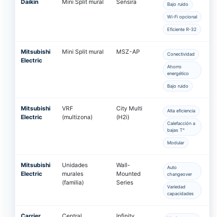
Daikin
Mini Split mural
Sensira
Bajo ruido
Wi-Fi opcional
Eficiente R-32
Mitsubishi
Mini Split mural
MSZ-AP
Conectividad
Electric
Ahorro
energético
Bajo ruido
Mitsubishi
VRF
City Multi
Alta eficiencia
Electric
(multizona)
(H2i)
Calefacción a
bajas T°
Modular
Mitsubishi
Unidades
Wall-
Auto
Electric
murales
Mounted
changeover
(familia)
Series
Variedad
capacidades
Carrier
Central
Infinity