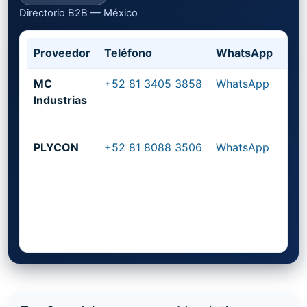
Directorio B2B — México
Proveedor
Teléfono
WhatsApp
Pág
MC
+52 81 3405 3858
WhatsApp
mci
Industrias
PLYCON
+52 81 8088 3506
WhatsApp