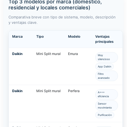
Top 3 modelos por marca (doméstico,
residencial y locales comerciales)
Comparativa breve con tipo de sistema, modelo, descripción
y ventajas clave.
Marca
Tipo
Modelo
Ventajas
principales
Daikin
Mini Split mural
Emura
Muy
silencioso
App Daikin
Filtro
avanzado
Daikin
Mini Split mural
Perfera
A+++
eficiencia
Sensor
movimiento
Purificación