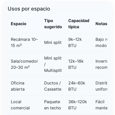
Usos por espacio
Tipo
Capacidad
Espacio
Notas
sugerido
típica
Recámara 10–
9k–12k
Bajo ruido
Mini split
15 m²
BTU
modo sle
Mini split
Sala/comedor
12k–18k
Inverter
/
20–30 m²
BTU
recomen
Multisplit
Oficina
Ductos /
24k–60k
Distribuci
abierta
Cassette
BTU
uniforme
Local
Paquete
36k–120k
Fácil
comercial
en techo
BTU
mantenim