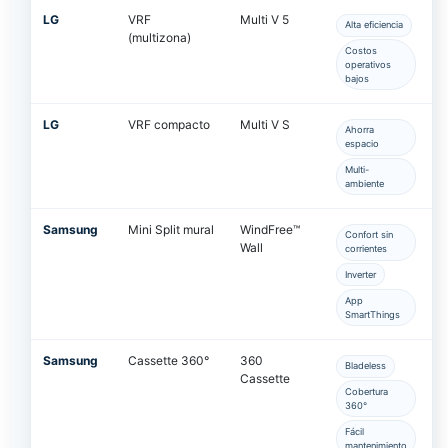
LG
VRF
Multi V 5
Alta eficiencia
(multizona)
Costos
operativos
bajos
LG
VRF compacto
Multi V S
Ahorra
espacio
Multi-
ambiente
Samsung
Mini Split mural
WindFree™
Confort sin
Wall
corrientes
Inverter
App
SmartThings
Samsung
Cassette 360°
360
Bladeless
Cassette
Cobertura
360°
Fácil
mantenimiento