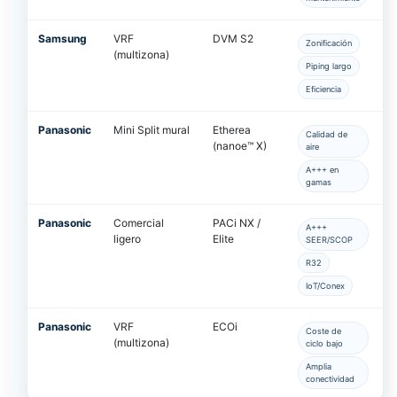
Samsung
VRF
DVM S2
Zonificación
(multizona)
Piping largo
Eficiencia
Panasonic
Mini Split mural
Etherea
Calidad de
(nanoe™ X)
aire
A+++ en
gamas
Panasonic
Comercial
PACi NX /
A+++
ligero
Elite
SEER/SCOP
R32
IoT/Conex
Panasonic
VRF
ECOi
Coste de
(multizona)
ciclo bajo
Amplia
conectividad