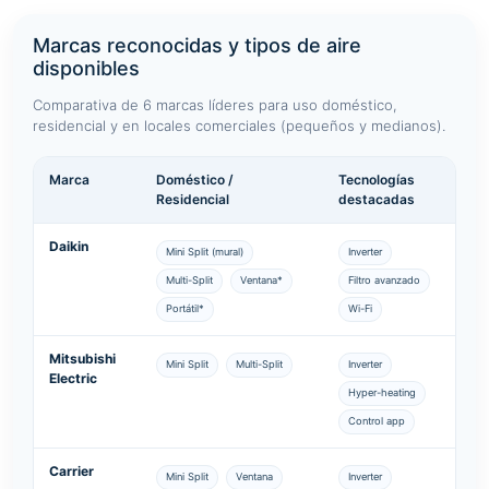
Marcas reconocidas y tipos de aire
disponibles
Comparativa de 6 marcas líderes para uso doméstico,
residencial y en locales comerciales (pequeños y medianos).
Marca
Doméstico /
Tecnologías
Residencial
destacadas
Daikin
Mini Split (mural)
Inverter
Multi-Split
Ventana*
Filtro avanzado
Portátil*
Wi-Fi
Mitsubishi
Mini Split
Multi-Split
Inverter
Electric
Hyper-heating
Control app
Carrier
Mini Split
Ventana
Inverter