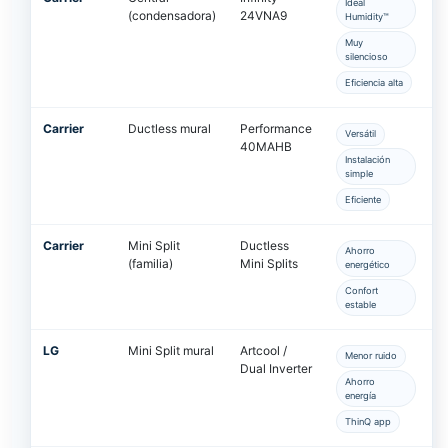
Ideal
(condensadora)
24VNA9
Humidity™
Muy
silencioso
Eficiencia alta
Carrier
Ductless mural
Performance
Versátil
40MAHB
Instalación
simple
Eficiente
Carrier
Mini Split
Ductless
Ahorro
(familia)
Mini Splits
energético
Confort
estable
LG
Mini Split mural
Artcool /
Menor ruido
Dual Inverter
Ahorro
energía
ThinQ app