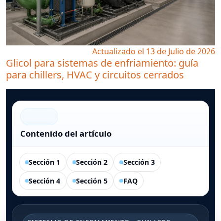
Actualizado el 13 de Julio de 2026
Glicol para sistemas de enfriamiento: guía
para chillers, HVAC y circuitos cerrados
ÍNDICE
Contenido del artículo
Sección 1
Sección 2
Sección 3
Sección 4
Sección 5
FAQ