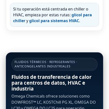
Si tu operación está centrada en chiller o
HVAC, empieza por estas rutas:
glicol para
chiller
y
glicol para sistemas HVAC
.
FLUIDOS TÉRMICOS · REFRIGERANTES ·
ANTICONGELANTES INDUSTRIALES
Fluidos de transferencia de calor
para centros de datos, HVAC e
industria
Omega Chemicals ofrece soluciones como
DOWFROST™ LC, KOSTChill PG XL, OMEGA DO
LC30 y OMEGA DO LC25 para operación