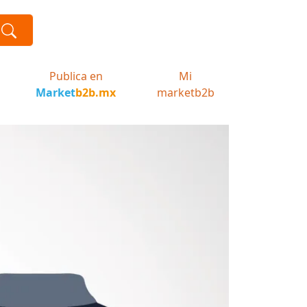
Publica en
Mi
Market
b2b.mx
marketb2b