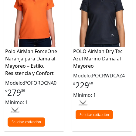
Polo AirMan ForceOne
POLO AirMan Dry Tec
Naranja para Dama al
Azul Marino Dama al
Mayoreo – Estilo,
Mayoreo
Resistencia y Confort
Modelo:POCRWDCAZ4
Modelo:POFORDCNA0
229
68
$
279
56
$
Mínimo: 1
Mínimo: 1
Solicitar cotización
Solicitar cotización