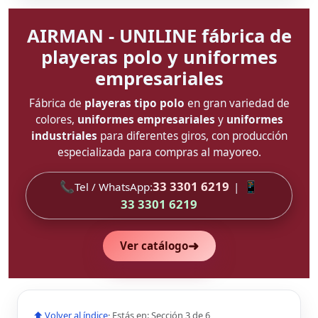
AIRMAN - UNILINE fábrica de
playeras polo y uniformes
empresariales
Fábrica de
playeras tipo polo
en gran variedad de
colores,
uniformes empresariales
y
uniformes
industriales
para diferentes giros, con producción
especializada para compras al mayoreo.
📞
33 3301 6219
📱
Tel / WhatsApp:
|
33 3301 6219
➜
Ver catálogo
⬆ Volver al índice
· Estás en: Sección 3 de 6