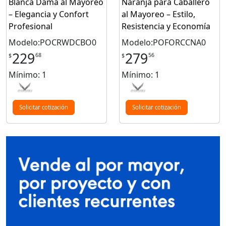
Blanca Dama al Mayoreo
Naranja para Caballero
– Elegancia y Confort
al Mayoreo – Estilo,
Profesional
Resistencia y Economía
Modelo:POCRWDCBO0
Modelo:POFORCCNA0
229
279
68
56
$
$
Mínimo: 1
Mínimo: 1
Solicitar cotización
Solicitar cotización