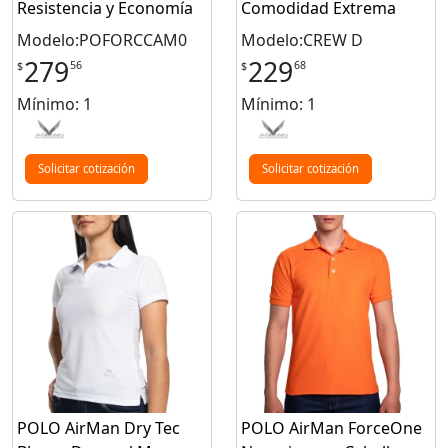
Resistencia y Economía
Comodidad Extrema
Modelo:POFORCCAM0
Modelo:CREW D
279
229
56
68
$
$
Mínimo: 1
Mínimo: 1
Solicitar cotización
Solicitar cotización
POLO AirMan Dry Tec
POLO AirMan ForceOne