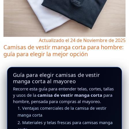
Actualizado el 24 de Noviembre de 2025
Camisas de vestir manga corta para hombre:
guía para elegir la mejor opción
Guía para elegir camisas de vestir
manga corta al mayoreo
Recorre esta guía para entender telas, cortes, tallas
y usos de la
camisa de vestir manga corta
para
hombre, pensada para compras al mayoreo.
1. Ventajas comerciales de la camisa de vestir
manga corta
2. Materiales y telas frescas para camisas manga