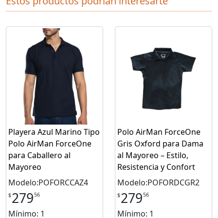
Estos productos podrian interesarte
Playera Azul Marino Tipo
Polo AirMan ForceOne
Polo AirMan ForceOne
Gris Oxford para Dama
para Caballero al
al Mayoreo – Estilo,
Mayoreo
Resistencia y Confort
Modelo:POFORCCAZ4
Modelo:POFORDCGR2
279
279
56
56
$
$
Mínimo: 1
Mínimo: 1