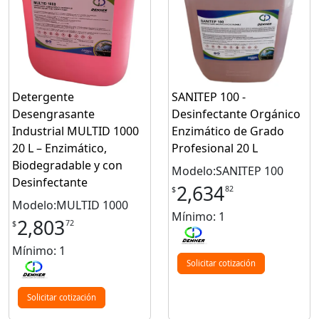
Detergente
SANITEP 100 -
Desengrasante
Desinfectante Orgánico
Industrial MULTID 1000
Enzimático de Grado
20 L – Enzimático,
Profesional 20 L
Biodegradable y con
Modelo:SANITEP 100
Desinfectante
2,634
82
$
Modelo:MULTID 1000
Mínimo: 1
2,803
72
$
Mínimo: 1
Solicitar cotización
Solicitar cotización