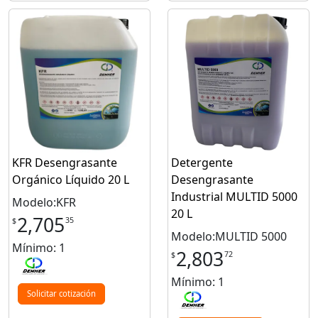
KFR Desengrasante
Detergente
Orgánico Líquido 20 L
Desengrasante
Industrial MULTID 5000
Modelo:KFR
20 L
2,705
35
$
Modelo:MULTID 5000
Mínimo: 1
2,803
72
$
Mínimo: 1
Solicitar cotización