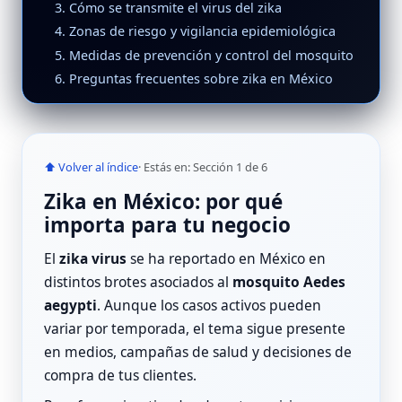
3. Cómo se transmite el virus del zika
4. Zonas de riesgo y vigilancia epidemiológica
5. Medidas de prevención y control del mosquito
6. Preguntas frecuentes sobre zika en México
⬆ Volver al índice
· Estás en: Sección 1 de 6
Zika en México: por qué
importa para tu negocio
El
zika virus
se ha reportado en México en
distintos brotes asociados al
mosquito Aedes
aegypti
. Aunque los casos activos pueden
variar por temporada, el tema sigue presente
en medios, campañas de salud y decisiones de
compra de tus clientes.