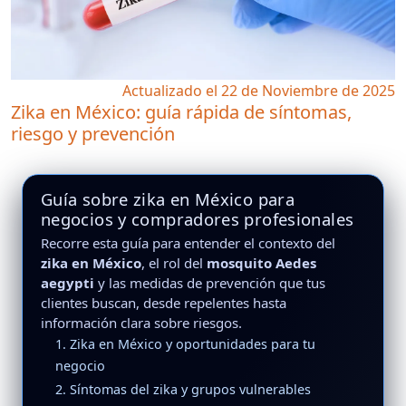
Actualizado el 22 de Noviembre de 2025
Zika en México: guía rápida de síntomas,
riesgo y prevención
Guía sobre zika en México para
negocios y compradores profesionales
Recorre esta guía para entender el contexto del
zika en México
, el rol del
mosquito Aedes
aegypti
y las medidas de prevención que tus
clientes buscan, desde repelentes hasta
información clara sobre riesgos.
1. Zika en México y oportunidades para tu
negocio
2. Síntomas del zika y grupos vulnerables