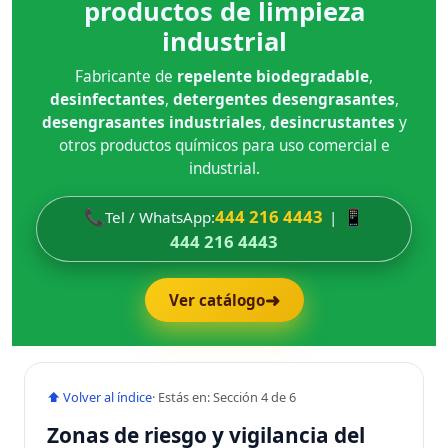
productos de limpieza
industrial
Fabricante de
repelente biodegradable
,
desinfectantes
,
detergentes desengrasantes
,
desengrasantes industriales
,
desincrustantes
y
otros productos químicos para uso comercial e
industrial.
📞
444 216 4443
📱
Tel / WhatsApp:
|
444 216 4443
➜
Ver catálogo
⬆ Volver al índice
· Estás en: Sección 4 de 6
Zonas de riesgo y vigilancia del