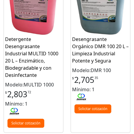
Detergente
Desengrasante
Desengrasante
Orgánico DMR 100 20 L –
Industrial MULTID 1000
Limpieza Industrial
20 L – Enzimático,
Potente y Segura
Biodegradable y con
Modelo:DMR 100
Desinfectante
2,705
35
$
Modelo:MULTID 1000
Mínimo: 1
2,803
72
$
Mínimo: 1
Solicitar cotización
Solicitar cotización