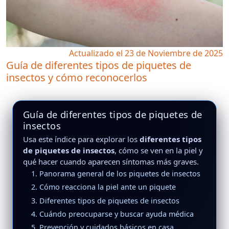
Actualizado el 23 de Noviembre de 2025
Guía de diferentes tipos de piquetes de
insectos y cómo reconocerlos
Guía de diferentes tipos de piquetes de
insectos
Usa este índice para explorar los
diferentes tipos
de piquetes de insectos
, cómo se ven en la piel y
qué hacer cuando aparecen síntomas más graves.
1. Panorama general de los piquetes de insectos
2. Cómo reacciona la piel ante un piquete
3. Diferentes tipos de piquetes de insectos
4. Cuándo preocuparse y buscar ayuda médica
5. Prevención y cuidados básicos en casa