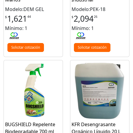
Modelo:DEM GEL
Modelo:PEK-18
1,621
2,094
44
26
$
$
Mínimo: 1
Mínimo: 1
Solicitar cotización
Solicitar cotización
BUGSHIELD Repelente
KFR Desengrasante
Biodegradable 700 ml
Orgánico Líquido 20 L