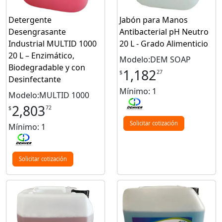
Detergente
Jabón para Manos
Desengrasante
Antibacterial pH Neutro
Industrial MULTID 1000
20 L - Grado Alimenticio
20 L – Enzimático,
Modelo:DEM SOAP
Biodegradable y con
1,182
27
$
Desinfectante
Mínimo: 1
Modelo:MULTID 1000
2,803
72
$
Solicitar cotización
Mínimo: 1
Solicitar cotización