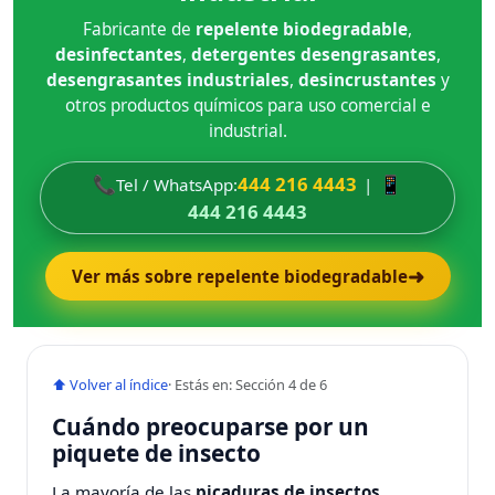
Fabricante de
repelente biodegradable
,
desinfectantes
,
detergentes desengrasantes
,
desengrasantes industriales
,
desincrustantes
y
otros productos químicos para uso comercial e
industrial.
📞
444 216 4443
📱
Tel / WhatsApp:
|
444 216 4443
➜
Ver más sobre repelente biodegradable
⬆ Volver al índice
· Estás en: Sección 4 de 6
Cuándo preocuparse por un
piquete de insecto
La mayoría de las
picaduras de insectos