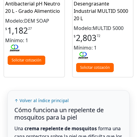
Antibacterial pH Neutro
Desengrasante
20 L - Grado Alimenticio
Industrial MULTID 5000
20 L
Modelo:DEM SOAP
Modelo:MULTID 5000
1,182
27
$
2,803
72
$
Mínimo: 1
Mínimo: 1
Solicitar cotización
Solicitar cotización
↑ Volver al índice principal
Cómo funciona un repelente de
mosquitos para la piel
Una
crema repelente de mosquitos
forma una
capa protectora sobre la piel que dificulta que los