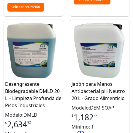
Solicitar cotización
Desengrasante
Jabón para Manos
Biodegradable DMLD 20
Antibacterial pH Neutro
L – Limpieza Profunda de
20 L - Grado Alimenticio
Pisos Industriales
Modelo:DEM SOAP
Modelo:DMLD
1,182
27
$
2,634
82
$
Mínimo: 1