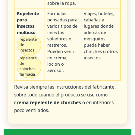
sobre la ropa.
Repelente
Fórmulas
Viajes, hoteles,
para
pensadas para
cabañas y
insectos
varios tipos de
lugares donde
multiuso
insectos
además de
voladores o
mosquitos
repelente
rastreros.
pueda haber
de
insectos
Pueden venir
chinches u otros
en crema,
insectos.
repelente
de
loción o
chinches
aerosol.
farmacia
Revisa siempre las instrucciones del fabricante,
sobre todo cuando el producto se use como
crema repelente de chinches
o en interiores
poco ventilados.