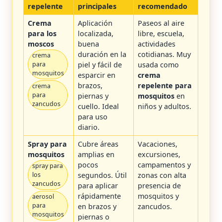
repelente
principales
recomendado
Crema
Aplicación
Paseos al aire
para los
localizada,
libre, escuela,
moscos
buena
actividades
duración en la
cotidianas. Muy
crema
piel y fácil de
usada como
para
mosquitos
esparcir en
crema
brazos,
repelente para
crema
para
piernas y
mosquitos
en
zancudos
cuello. Ideal
niños y adultos.
para uso
diario.
Spray para
Cubre áreas
Vacaciones,
mosquitos
amplias en
excursiones,
pocos
campamentos y
spray para
segundos. Útil
zonas con alta
los
zancudos
para aplicar
presencia de
rápidamente
mosquitos y
aerosol
para
en brazos y
zancudos.
mosquitos
piernas o