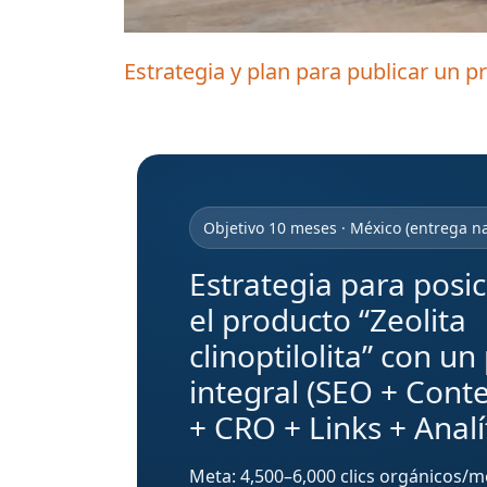
Estrategia y plan para publicar un 
Objetivo 10 meses · México (entrega na
Estrategia para posi
el producto “Zeolita
clinoptilolita” con un
integral (SEO + Cont
+ CRO + Links + Analí
Meta: 4,500–6,000 clics orgánicos/m