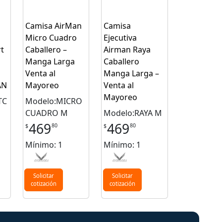
Camisa AirMan
Camisa
Micro Cuadro
Ejecutiva
t
Caballero –
Airman Raya
Manga Larga
Caballero
Venta al
Manga Larga –
AN
Mayoreo
Venta al
Mayoreo
TC
Modelo:MICRO
CUADRO M
Modelo:RAYA M
469
469
80
80
$
$
Mínimo: 1
Mínimo: 1
Solicitar
Solicitar
cotización
cotización