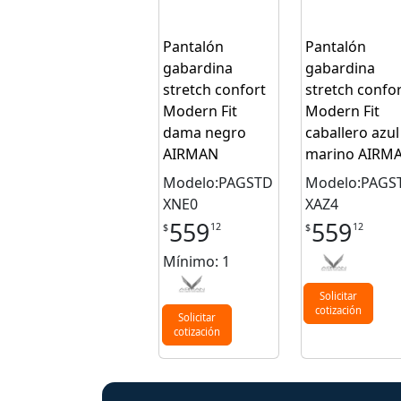
Pantalón
Pantalón
gabardina
gabardina
stretch confort
stretch confor
Modern Fit
Modern Fit
dama negro
caballero azul
AIRMAN
marino AIRM
Modelo:PAGSTD
Modelo:PAGS
XNE0
XAZ4
559
559
12
12
$
$
Mínimo: 1
Solicitar
cotización
Solicitar
cotización