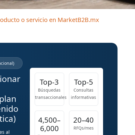
producto o servicio en MarketB2B.mx
cional)
cionar
Top-3
Top-5
Búsquedas
Consultas
 plan
transaccionales
informativas
enido
tica)
4,500–
20–40
6,000
RFQs/mes
es al