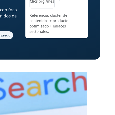
Clics org./mes
 con foco
Referencia: clúster de
enidos de
contenidos + producto
optimizado + enlaces
sectoriales.
a precio