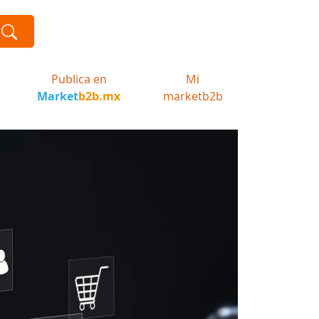
Publica en
Mi
Market
b2b.mx
marketb2b