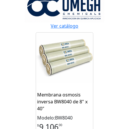
Ver catálogo
Membrana osmosis
inversa BW8040 de 8" x
40"
Modelo:BW8040
9,106
00
$