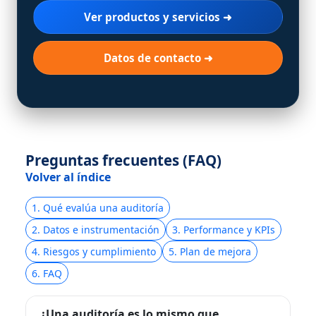
Ver productos y servicios ➜
Datos de contacto ➜
Preguntas frecuentes (FAQ)
Volver al índice
1. Qué evalúa una auditoría
2. Datos e instrumentación
3. Performance y KPIs
4. Riesgos y cumplimiento
5. Plan de mejora
6. FAQ
¿Una auditoría es lo mismo que