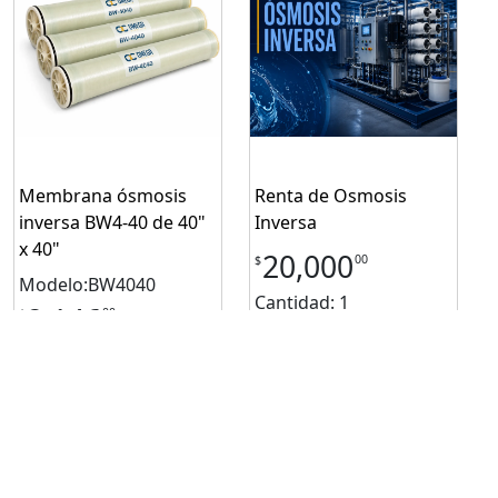
Membrana ósmosis
Renta de Osmosis
inversa BW4-40 de 40"
Inversa
x 40"
20,000
00
$
Modelo:BW4040
Cantidad: 1
2,146
00
$
Cantidad: 1
Solicitar cotización
Solicitar cotización