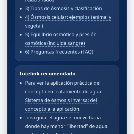
3) Tipos de ósmosis y clasificación
4) Ósmosis celular: ejemplos (animal y
vegetal)
5) Equilibrio osmótico y presión
osmótica (incluida sangre)
6) Preguntas frecuentes (FAQ)
Intelink recomendado
Para ver la aplicación práctica del
concepto en tratamiento de agua:
Sistema de ósmosis inversa: del
concepto a la aplicación
.
Idea guía: el agua se mueve hacia
donde hay menor “libertad” de agua