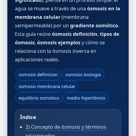
significado
), piensa en un proceso simple: el
agua se mueve a través de una
ósmosis en la
membrana celular
(membrana
semipermeable) por un
gradiente osmótico
.
Esta guía reúne
ósmosis definición
,
tipos de
ósmosis
,
ósmosis ejemplos
y cómo se
relaciona con la ósmosis inversa en
aplicaciones reales.
osmosis definicion
osmosis biologia
osmosis membrana celular
equilibrio osmotico
medio hipertónico
Índice
2) Concepto de ósmosis y términos
relacionados