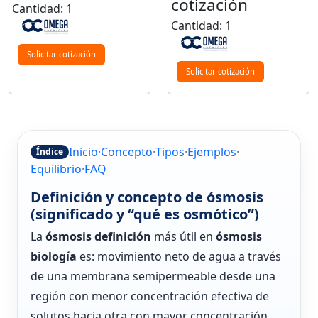
cotización
Cantidad: 1
Cantidad: 1
Solicitar cotización
Solicitar cotización
Inicio
·
Concepto
·
Tipos
·
Ejemplos
·
Índice
Equilibrio
·
FAQ
Definición y concepto de ósmosis
(significado y “qué es osmótico”)
La
ósmosis definición
más útil en
ósmosis
biología
es: movimiento neto de agua a través
de una membrana semipermeable desde una
región con menor concentración efectiva de
solutos hacia otra con mayor concentración