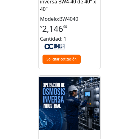
inversa BW4-40 de 40" x
40"
Modelo:BW4040
2,146
00
$
Cantidad: 1
Solicitar cotización