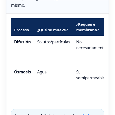
mismo.
¿Requiere
E
Proceso
¿Qué se mueve?
membrana?
t
Difusión
Solutos/partículas
No
P
necesariamente
q
d
e
Ósmosis
Agua
Sí,
A
semipermeable
e
u
e
h