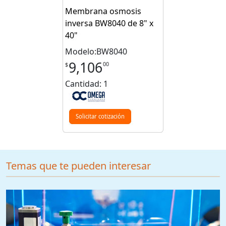
Membrana osmosis
inversa BW8040 de 8" x
40"
Modelo:BW8040
9,106
00
$
Cantidad: 1
Solicitar cotización
Temas que te pueden interesar